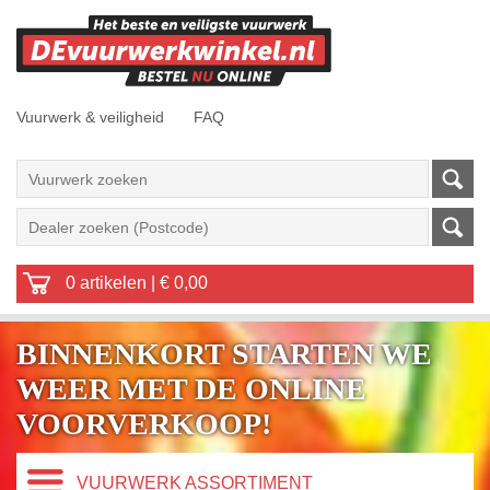
Vuurwerk & veiligheid
FAQ
0 artikelen
|
€ 0,00
BINNENKORT STARTEN WE
WEER MET DE ONLINE
VOORVERKOOP!
VUURWERK ASSORTIMENT