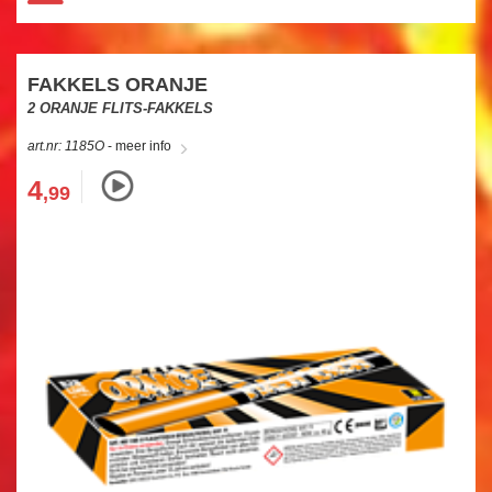
HELE ASSORTIMENT
NIEUW
FAKKELS ORANJE
GBV
2 ORANJE FLITS-FAKKELS
FUNKE
art.nr: 1185O
- meer info
EVOLUTION
4
,99
ST8MENT
SPINNERS
KNALLERS
CRACKLING
FONTEINEN
STERRETJES
STADIONFAKKEL
DIVERSEN