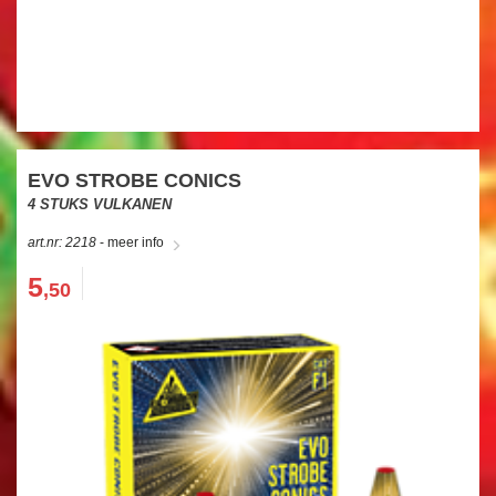
SINGLE SHOTS
VUURWERKPAKKET
CAT.F1 VUURWERK
BOMB BAGS
VEILIGHEIDSARTIKELEN
EVO STROBE CONICS
500 GRAM
4 STUKS VULKANEN
AANBIEDINGEN
art.nr: 2218
- meer info
5
,50
VUURWERK
BESTELLEN
VUURWERK AFHALEN
VUURWERKBONNEN
INWISSELEN